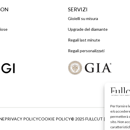
SON
SERVIZI
Gioielli su misura
ziose
Upgrade del diamante
Regali last minute
Regali personalizzati
Per fornire 
e/o accedere 
permetterà d
NE
PRIVACY POLICY
COOKIE POLICY
©
2025 FULLCUT | P.IVA0700.9
sito. Non ac
caratteristic