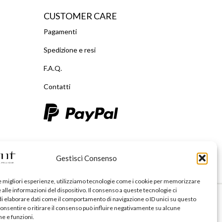
CUSTOMER CARE
Pagamenti
Spedizione e resi
F.A.Q.
Contatti
Gestisci Consenso
le migliori esperienze, utilizziamo tecnologie come i cookie per memorizzare
alle informazioni del dispositivo. Il consenso a queste tecnologie ci
i elaborare dati come il comportamento di navigazione o ID unici su questo
63.174
consentire o ritirare il consenso può influire negativamente su alcune
he e funzioni.