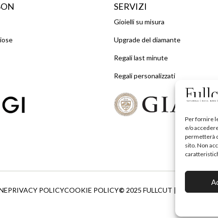
SON
SERVIZI
Gioielli su misura
ziose
Upgrade del diamante
Regali last minute
Regali personalizzati
Per fornire 
e/o accedere 
permetterà d
sito. Non ac
caratteristic
A
NE
PRIVACY POLICY
COOKIE POLICY
©
2025 FULLCUT | P.IVA0700.9