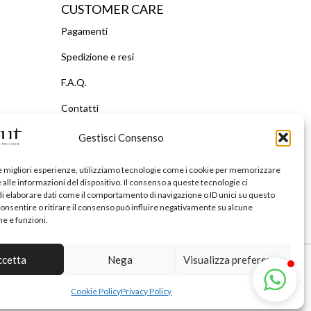
CUSTOMER CARE
Pagamenti
Spedizione e resi
F.A.Q.
Contatti
Gestisci Consenso
le migliori esperienze, utilizziamo tecnologie come i cookie per memorizzare
alle informazioni del dispositivo. Il consenso a queste tecnologie ci
i elaborare dati come il comportamento di navigazione o ID unici su questo
consentire o ritirare il consenso può influire negativamente su alcune
he e funzioni.
ccetta
Nega
Visualizza preferenze
63.174
Cookie Policy
Privacy Policy